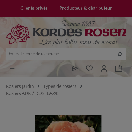
tenu principal
Clients privés
Producteur & distributeur
Rosiers jardin
Types de rosiers
Rosiers ADR / ROSELAX®
Ignorer la galerie d'images