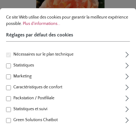
Réglages par défaut des cookies
Ce site Web utilise des cookies pour garantir la meilleure expérience possibl
Ce site Web utilise des cookies pour garantir la meilleure expérience
possible.
Plus d'informations...
Réglages par défaut des cookies
Nécessaires sur le plan technique
Statistiques
Marketing
rosier á massif
Caractéristiques de confort
Impala®
Packstation / Postfiliale
8 évaluations
Statistiques et suivi
Note moyenne de 5 sur 5 étoiles
couleur
abricot
Green Solutions Chatbot
floraison
floraison remontant
plants par m²
4 - 5
hauteur
80 cm