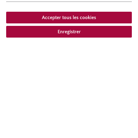
Port
au port érigé
Accepter tous les cookies
À partir de 19,95 € *
Enregistrer
compris la TVA
plus frais
Ajouter à la liste de souhaits
Choisir le type de livraison
Description
Rosier buissonnant large avec des fleurs très doubles
au coloris charmant et un feuillage bonne resistance
aux maladies.
Plus