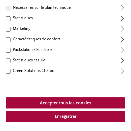
floraison
floraison remontant
Nécessaires sur le plan technique
plants par m²
4 - 5
hauteur
70 cm
Statistiques
Port
au port érigé
Marketing
Caractéristiques de confort
Packstation / Postfiliale
Statistiques et suivi
À partir de 23,95 € *
Green Solutions Chatbot
compris la TVA
plus frais
Ajouter à la liste de souhaits
Choisir le type de livraison
Accepter tous les cookies
Enregistrer