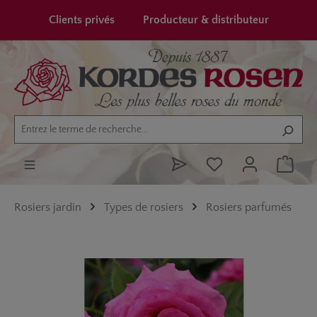
tenu principal
Clients privés
Producteur & distributeur
Rosiers jardin
Types de rosiers
Rosiers parfumés
Ignorer la galerie d'images