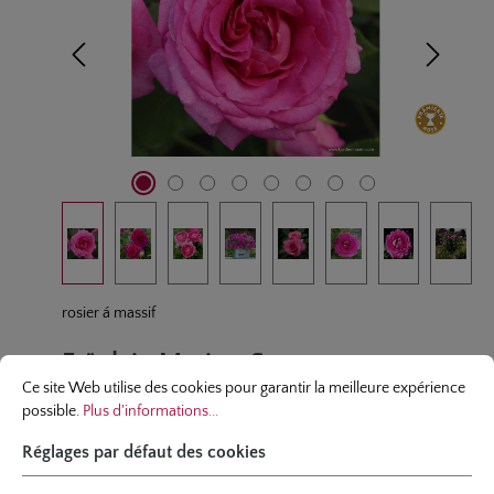
rosier á massif
Fräulein Maria - Syn.
Réglages par défaut des cookies
Ce site Web utilise des cookies pour garantir la meilleure expérience possibl
Ce site Web utilise des cookies pour garantir la meilleure expérience
Mademoiselle Maria
possible.
Plus d'informations...
14 évaluations
Réglages par défaut des cookies
Note moyenne de 4.7 sur 5 étoiles
couleur
rose-violet