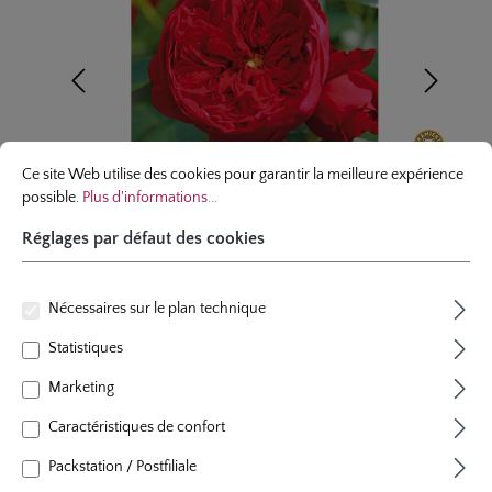
Réglages par défaut des cookies
Ce site Web utilise des cookies pour garantir la meilleure expérience possibl
Ce site Web utilise des cookies pour garantir la meilleure expérience
possible.
Plus d'informations...
Réglages par défaut des cookies
Nécessaires sur le plan technique
rosier grimpant
Statistiques
Florentina®
Marketing
23 évaluations
Caractéristiques de confort
Note moyenne de 4.8 sur 5 étoiles
couleur
rouge
Packstation / Postfiliale
plants par m²
1