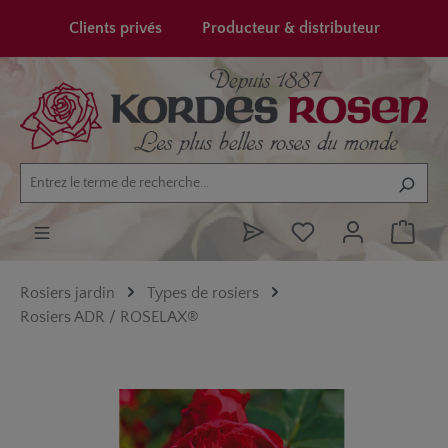
tenu principal
Clients privés
Producteur & distributeur
Rosiers jardin
Types de rosiers
Rosiers ADR / ROSELAX®
Ignorer la galerie d'images