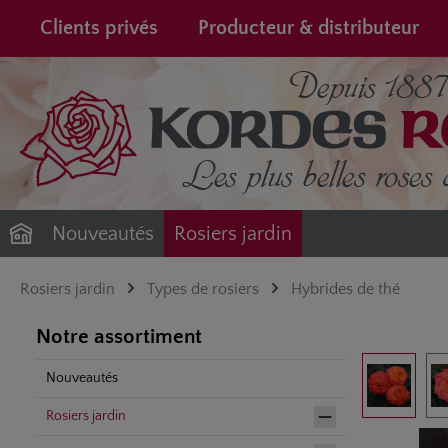
recherche
Passer à la navigation principale
Clients privés
Producteur & distributeur
Nouveautés
Rosiers jardin
Rosiers jardin
Types de rosiers
Hybrides de thé
Notre assortiment
Ignorer la gale
Nouveautés
Rosiers jardin