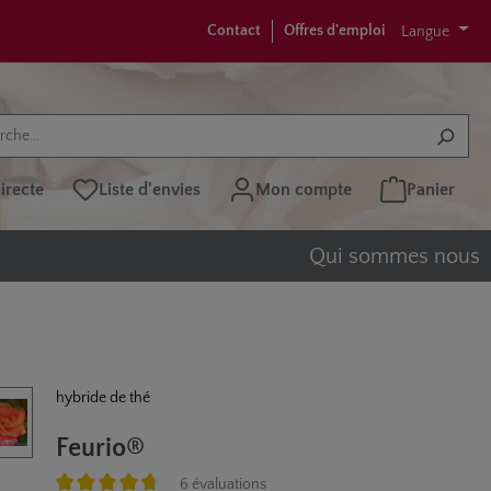
Contact
Offres d'emploi
Langue
recte
Liste d'envies
Mon compte
Panier
Qui sommes nous
hybride de thé
Feurio®
6 évaluations