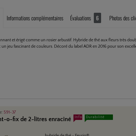
Informations complémentaires
Évaluations
6
Photos des cli
nnant et érigé comme un rosier arbustif. Hybride de thé aux fleurs très doub
 un jeu fascinant de couleurs. Décoré du label ADR en 2016 pour son excell
le:
591-37
Info
Durabilité
nt-o-fix de 2-litres enraciné
hybride de thé
- Feurio®