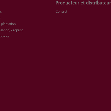
Producteur et distributeur
s
Contact
t
 plantation
ssance) / reprise
ookies