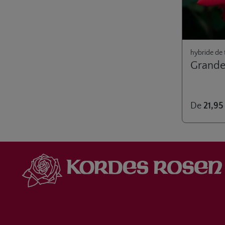
hybride de 
Grand
De
21,95