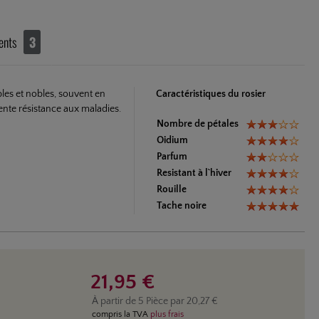
ents
3
les et nobles, souvent en
Caractéristiques du rosier
ente résistance aux maladies.
Nombre de pétales
Oidium
Parfum
Resistant à l`hiver
Rouille
Tache noire
21,95 €
À partir de
5
Pièce par
20,27 €
compris la TVA
plus frais