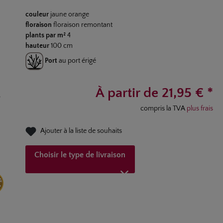
Note moyenne de 4.8 sur 5 étoiles
couleur
jaune orange
floraison
floraison remontant
plants par m²
4
hauteur
100 cm
Port
au port érigé
À partir de 21,95 € *
compris la TVA
plus frais
Ajouter à la liste de souhaits
Choisir le type de livraison