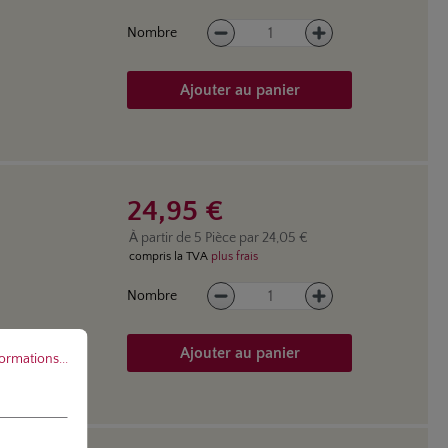
Quantité de produit : Entrez la
Nombre
Ajouter au panier
24,95 €
À partir de
5
Pièce par
24,05 €
compris la TVA
plus frais
Quantité de produit : Entrez la
Nombre
ations...
Ajouter au panier
formations...