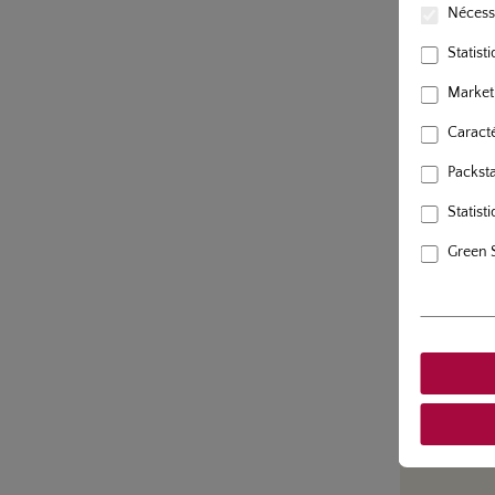
Réf. d'artic
Nécessa
Rose en
Statist
Market
Caracté
Packstat
Statisti
Green 
Réf. d'artic
Rosier 