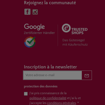
Rejoignez la communauté
Inscription à la newsletter
Newsletter 
protection des données
J'ai pris connaissance de la
politique de confidentialité
et j'ai lu et
j'accepte les
conditions générales
.
*