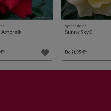
thé
hybride de thé
e Amore®
Sunny Sky®
 €*
De
21,95 €*