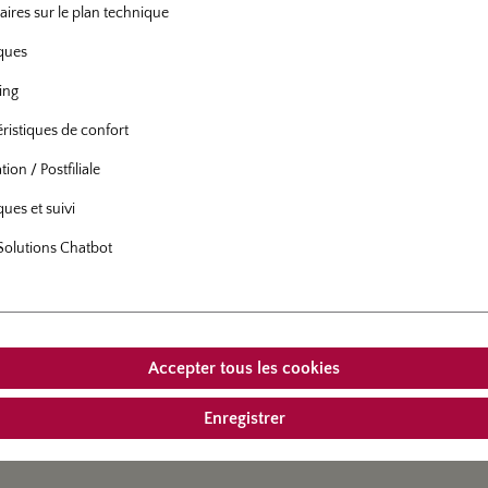
le:
591-21
ires sur le plan technique
Info
 conteneur de 5 litres
iques
hybride de thé
- Feurio®
ing
conteneur de 5 litres
délai de livraison:
de
10.08.2026
ristiques de confort
disponibilité:
Août
ion / Postfiliale
ques et suivi
Solutions Chatbot
le:
591-00
Info
Durabilité
à racine nue
hybride de thé
- Feurio®
Accepter tous les cookies
Plants racines-nues, qualité A
délai de livraison:
de
05.10.2026
Enregistrer
disponibilité:
Octobre