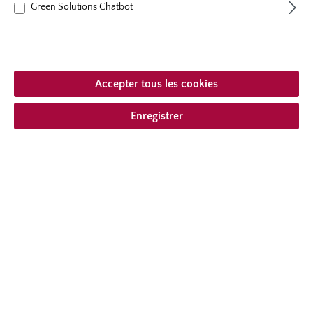
Green Solutions Chatbot
Accepter tous les cookies
Enregistrer
rosier grimpant
Bobbie James
Ce rosier robuste ne fleurit qu'une seule fois mais sa
floraison abondante ne manquera pas de vous éblouir.