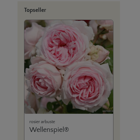
Ignorer la galerie de produits
Topseller
rosier arbuste
hybrid
Wellenspiel®
Mei