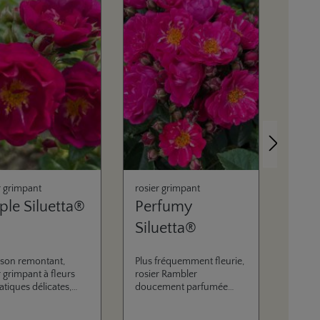
Prochain
r grimpant
rosier grimpant
rosier
ple Siluetta®
Perfumy
Lem
Siluetta®
ison remontant,
Plus fréquemment fleurie,
Rose R
r grimpant à fleurs
rosier Rambler
refleu
tiques délicates,
doucement parfumée
modér
une couleur florale
avec une forte couleur de
pour le
se et une excellente
fleur et une excellente
couleur