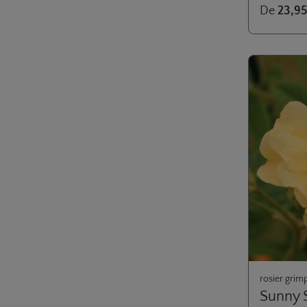
Note moyenn
De
23,95
ou sur balco
également da
Enrichissem
gamme SIL
rosier grim
Sunny 