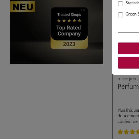
Statisti
Green 
rosier grim
Perfum
Plus fréque
doucement 
couleur de 
des feuille
croissance r
parfaitemen