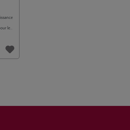
oissance
our les