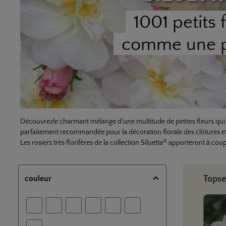
1001 petits 
comme une 
Découvrezle charmant mélange d'une multitude de petites fleurs qui o
parfaitement recommandée pour la décoration florale des clôtures et
®
Les rosiers très florifères de la collection Siluetta
apporteront à coup 
Ignorer 
couleur
Topse