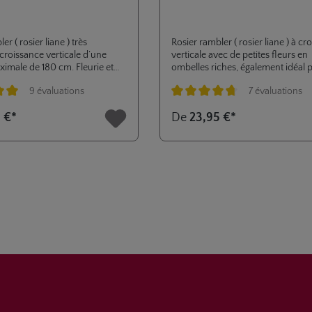
er ( rosier liane ) très
Rosier rambler ( rosier liane ) à cr
roissance verticale d’une
verticale avec de petites fleurs en
imale de 180 cm. Fleurie et
ombelles riches, également idéal p
belles. Sunny Siluetta® est
petits jardins.
9 évaluations
7 évaluations
ement adapté aux petits jardins,
errasses.
e de 5 sur 5 étoiles
Note moyenne de 4.7 sur 5 étoiles
 €*
De
23,95 €*