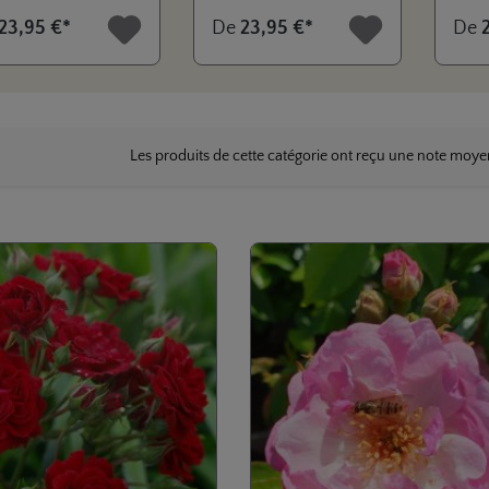
s jardins.
pour le vent on container.
santé 
23,95 €*
De
23,95 €*
De
Complement dans le
Convi
sortiment de Siluetta®
utilis
avec un parfum sensible.
jardi
gamme
popul
Les produits de cette catégorie ont reçu une note moy