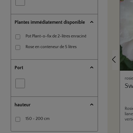
Plantes immédiatement disponible
Pot Plant-o-fix de 2-litres enraciné
Rose en conteneur de 5 litres
Précédent
Port
rosi
Sw
hauteur
Rosi
liane
150 - 200 cm
vert
fleu
égal