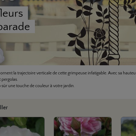
fleurs
parade
rnent la trajectoire verticale de cette grimpeuse infatigable. Avec sa haute
 pergolas.
sûr une touche de couleur à votre jardin.
la galerie de produits
ller