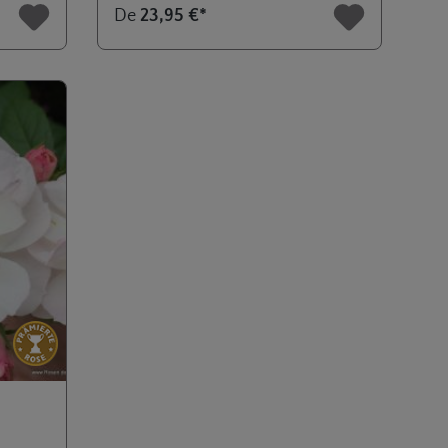
Note moyenne de 4.3 sur 5 étoiles
De
23,95 €*