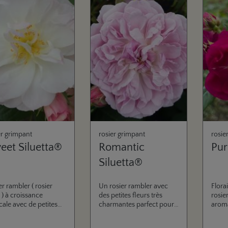
er grimpant
rosier grimpant
rosie
eet Siluetta®
Romantic
Pur
Siluetta®
er rambler ( rosier
Un rosier rambler avec
Flora
 ) à croissance
des petites fleurs très
rosie
icale avec de petites
charmantes parfect pour
aroma
rs en ombelles riches,
le petit jardin. Il fleuris deja
avec 
ement idéal pour les
dans le pot et est ideale
inten