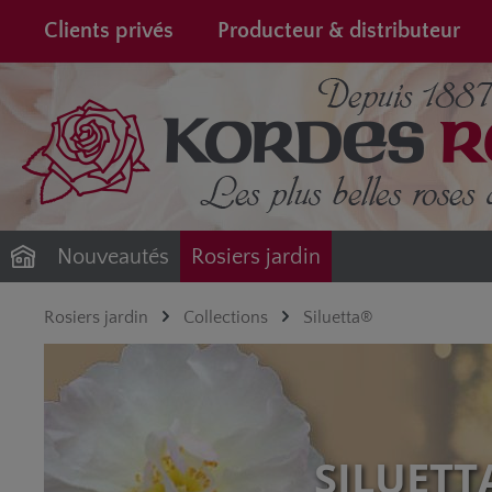
recherche
Passer à la navigation principale
Clients privés
Producteur & distributeur
Nouveautés
Rosiers jardin
Rosiers jardin
Collections
Siluetta®
SILUETT