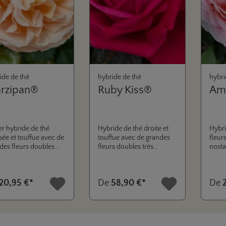
ide de thé
hybride de thé
hybri
rzipan®
Ruby Kiss®
Am
er hybride de thé
Hybride de thé droite et
Hybri
sée et touffue avec de
touffue avec de grandes
fleur
des fleurs doubles
fleurs doubles très
nosta
 richement qui
richement qui s’ouvrent
petit
vrent en bols
dans des bols
foliag
ntiques, ce qui en fait
romantiques, ce qui en fait
roman
20,95 €*
De
58,90 €*
De
candidate idéale pour
un candidat idéal pour
délic
e collection
notre collection
pétal
anza® Antique®. Un
ELEGANZA ANTIQUE.
intem
um délicatement
Une excellente santé des
rend 
é et une bonne santé
feuilles, qui est rarement
et ren