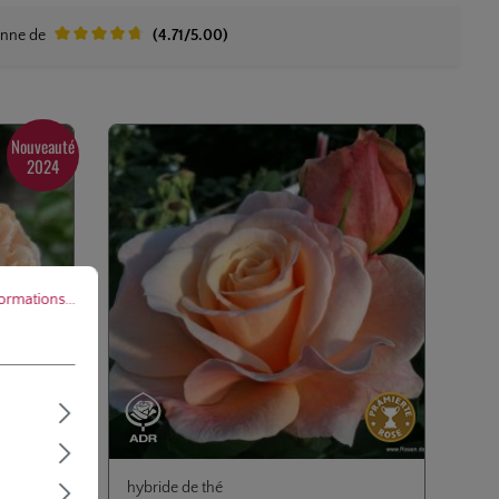
ée à la coupe de
enne de
(4.71/5.00)
Note moyenne de 4.7 sur 5 étoiles
Nouveauté
2024
ations...
formations...
hybride de thé