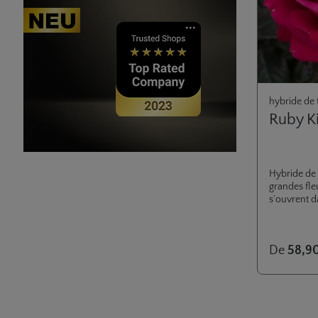
hybride de 
Ruby K
Hybride de 
grandes fle
s’ouvrent d
qui en fait 
collection
excellente s
De
58,9
rarement at
rend superf
concernant 