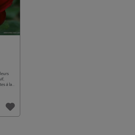
fleurs
if,
tes á la
nt,
aladies.