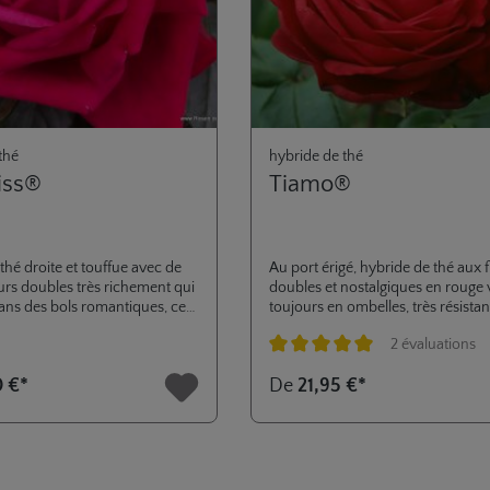
thé
hybride de thé
iss®
Tiamo®
thé droite et touffue avec de
Au port érigé, hybride de thé aux 
urs doubles très richement qui
doubles et nostalgiques en rouge v
ans des bols romantiques, ce
toujours en ombelles, très résistan
un candidat idéal pour notre
pluie et au soleil. Au feuillage brilla
2 évaluations
 ELEGANZA ANTIQUE. Une
d’une excellente résistance aux m
anté des feuilles, qui est
Note moyenne de 5 sur 5 étoiles
0 €*
De
21,95 €*
teinte dans les hybrides de thé,
lues les inquiétudes
les maladies fongiques.