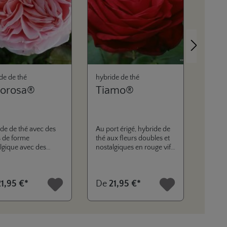
Prochain
de de thé
hybride de thé
hybrid
orosa®
Tiamo®
Oh 
de de thé avec des
Au port érigé, hybride de
Hybrid
s de forme
thé aux fleurs doubles et
d'un r
lgique avec des
nostalgiques en rouge vif,
une ex
es doldes et une
toujours en ombelles, très
aux ma
e saine. Les fleurs
résistantes á la pluie et au
montre
tiques sentent
soleil. Au feuillage brillant,
ombell
21,95 €*
De
21,95 €*
De
2
atement et ont des
d’une excellente
décor
es très résistants aux
résistance aux maladies.
péries, ce qui les
durables longtemps
d la variété très