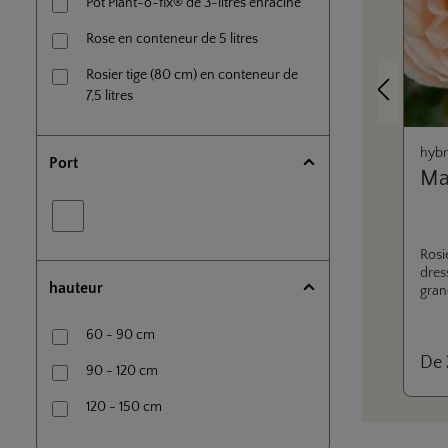
Pot Plant-o-fix® de 3-litres enraciné
Rose en conteneur de 5 litres
Rosier tige (80 cm) en conteneur de
Précédent
7,5 litres
hybr
Port
Ma
Rosi
dres
hauteur
gran
très
s’ou
60 - 90 cm
roma
De
une 
90 - 120 cm
notr
Eleg
120 - 150 cm
parf
épic