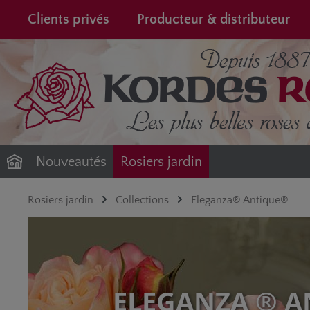
recherche
Passer à la navigation principale
Clients privés
Producteur & distributeur
Nouveautés
Rosiers jardin
Rosiers jardin
Collections
Eleganza® Antique®
ELEGANZA ® A