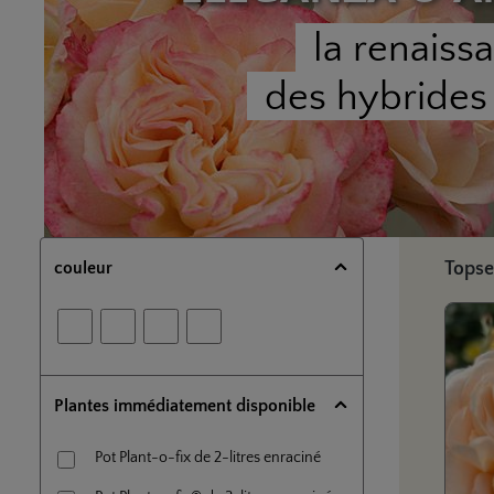
la renaiss
des hybrides
Ignorer 
couleur
Topse
Plantes immédiatement disponible
Pot Plant-o-fix de 2-litres enraciné