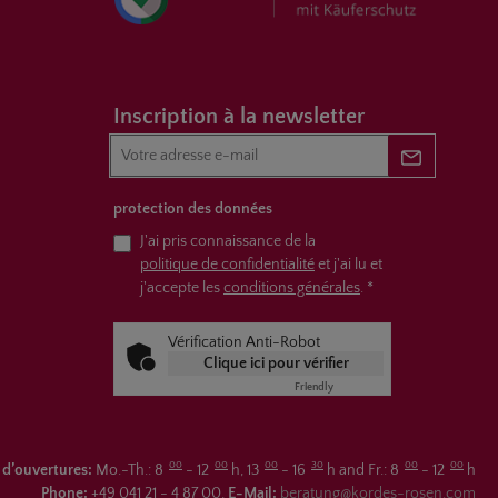
Inscription à la newsletter
Newsletter 
protection des données
J'ai pris connaissance de la
politique de confidentialité
et j'ai lu et
j'accepte les
conditions générales
.
*
Vérification Anti-Robot
Clique ici pour vérifier
Friendly
Captcha ⇗
00
00
00
30
00
00
 d’ouvertures:
Mo.-Th.: 8
- 12
h, 13
- 16
h and Fr.: 8
- 12
h
Phone:
+49 041 21 - 4 87 00,
E-Mail:
beratung@kordes-rosen.com