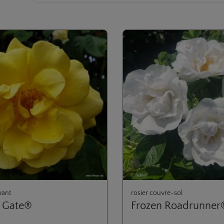
rie de produits
pant
rosier couvre-sol
 Gate®
Frozen Roadrunner