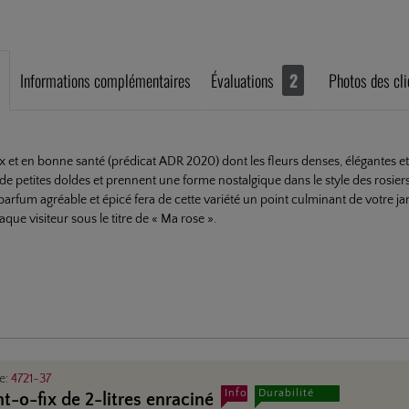
Informations complémentaires
Évaluations
2
Photos des cli
x et en bonne santé (prédicat ADR 2020) dont les fleurs denses, élégantes 
de petites doldes et prennent une forme nostalgique dans le style des rosiers
parfum agréable et épicé fera de cette variété un point culminant de votre j
que visiteur sous le titre de « Ma rose ».
le:
4721-37
Info
Durabilité
nt-o-fix de 2-litres enraciné