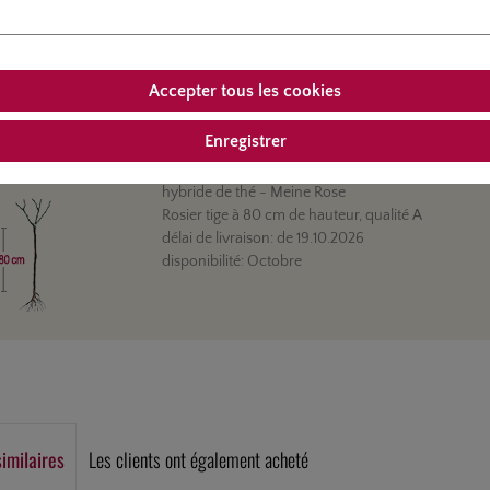
Accepter tous les cookies
le:
4721-02
Info
tiges 80 cm
Enregistrer
hybride de thé
- Meine Rose
Rosier tige à 80 cm de hauteur, qualité A
délai de livraison:
de
19.10.2026
disponibilité:
Octobre
similaires
Les clients ont également acheté