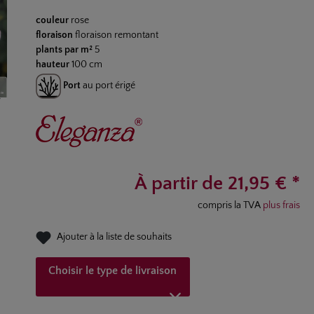
Note moyenne de 5 sur 5 étoiles
couleur
rose
floraison
floraison remontant
plants par m²
5
hauteur
100 cm
Port
au port érigé
À partir de 21,95 € *
compris la TVA
plus frais
Ajouter à la liste de souhaits
Choisir le type de livraison