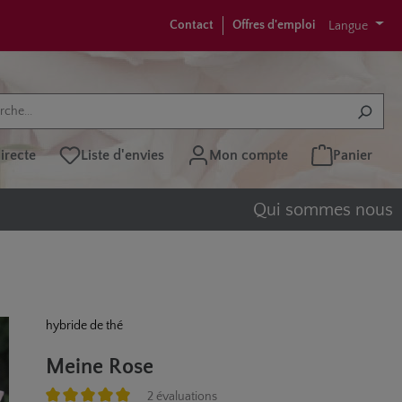
Contact
Offres d'emploi
Langue
recte
Liste d'envies
Mon compte
Panier
Qui sommes nous
hybride de thé
Meine Rose
2 évaluations