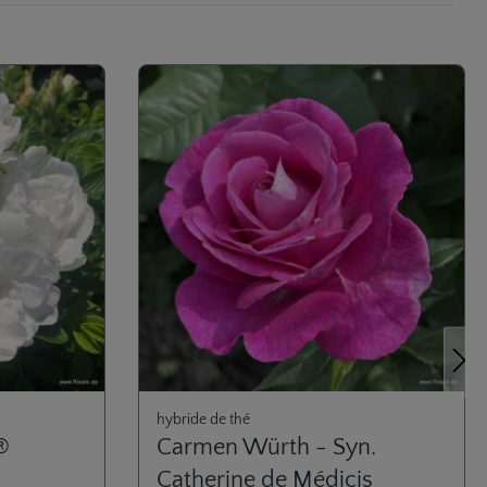
Proch
hybride de thé
®
Carmen Würth - Syn.
Catherine de Médicis