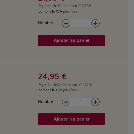
À partir de
5
Pièce par
20,27 €
compris la TVA
plus frais
Quantité de produit : Entrez la
Nombre
Ajouter au panier
24,95 €
À partir de
5
Pièce par
24,05 €
compris la TVA
plus frais
Quantité de produit : Entrez la
Nombre
Ajouter au panier