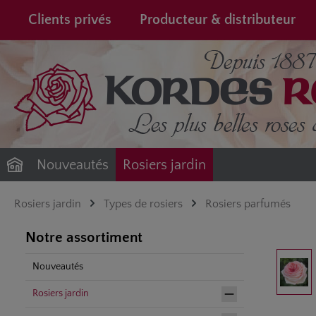
recherche
Passer à la navigation principale
Clients privés
Producteur & distributeur
Nouveautés
Rosiers jardin
Rosiers jardin
Types de rosiers
Rosiers parfumés
Notre assortiment
Ignorer la gale
Nouveautés
Rosiers jardin