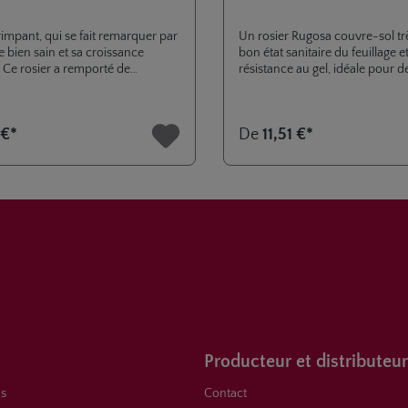
rimpant, qui se fait remarquer par
Un rosier Rugosa couvre-sol tr
e bien sain et sa croissance
bon état sanitaire du feuillage e
 Ce rosier a remporté de
résistance au gel, idéale pour 
rix, comme le prix de parfum à
plantations et des remparts.
ans sa note de tête, elle rappelle
 €*
De
11,51 €*
itron vert et le zeste de citron
anger rapidement en une
e citronnelle fraîchement
 note de cœur paraît exotique et
picale avec son arôme exquis de
te.
xemplaires dégagent une
uissant parfum de fleurs
 Il reste une impression de
 dans la forêt tropicale qui
on caractère exotique
 parfum:
oir
Producteur et distributeur
s
Contact