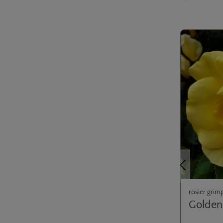
Ignorer la gale
Précédent
rosier grim
Golden