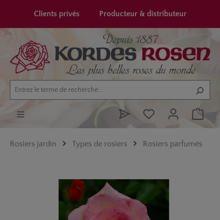
tenu principal
Clients privés
Producteur & distributeur
Rosiers jardin
Types de rosiers
Rosiers parfumés
Ignorer la galerie d'images