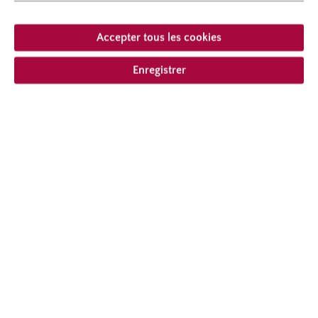
hauteur
100 cm
Port
au port érigé
Accepter tous les cookies
Enregistrer
À partir de 29,95 € *
compris la TVA
plus frais
Ajouter à la liste de souhaits
Choisir le type de livraison
Description