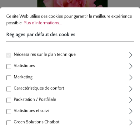
Réglages par défaut des cookies
Ce site Web utilise des cookies pour garantir la meilleure expérience possibl
Ce site Web utilise des cookies pour garantir la meilleure expérience
possible.
Plus d'informations...
Réglages par défaut des cookies
Nécessaires sur le plan technique
Statistiques
Marketing
Caractéristiques de confort
hybride de thé
Packstation / Postfiliale
Souvenir® de Baden-Baden
Statistiques et suivi
14 évaluations
Note moyenne de 4.4 sur 5 étoiles
Green Solutions Chatbot
couleur
rose-crème
plants par m²
4 - 5
floraison
floraison remontant