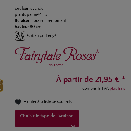
Note moyenne de 4.3 sur 5 étoiles
couleur
lavende
plants par m²
4 - 5
floraison
floraison remontant
hauteur
80 cm
Port
au port érigé
À partir de 21,95 € *
compris la TVA
plus frais
Ajouter à la liste de souhaits
Choisir le type de livraison