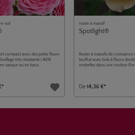
re-sol
rosier á massif
®
Spotlight®
ort compact avec des petits fleurs
Rosier á massifs de croissance
feuillage très résistante ( ADR
touffue avec bols à fleurs doub
l en vasque ou en bacs.
ombelles dans une couleur flora
raison de son caractère de cro
trapue, il est idéal pour la cultu
conteneurs et l’utilisation dans 
€*
De
14,36 €*
sur les terrasses et les balcons. 
santé élevée des feuilles et un
tolérance à la chaleur des fleurs