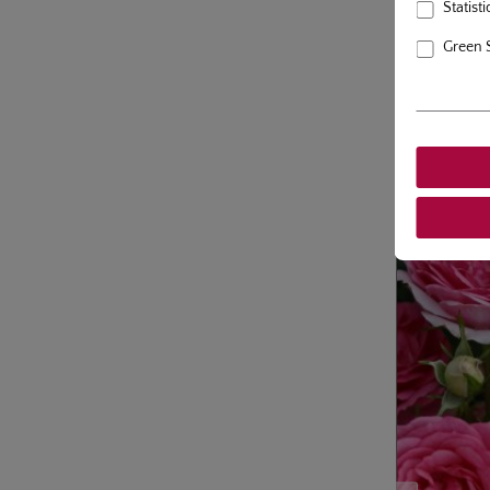
Statisti
Green 
Produits 
Ignorer la gale