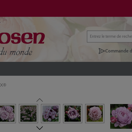
Commande di
AX®
rie d'images