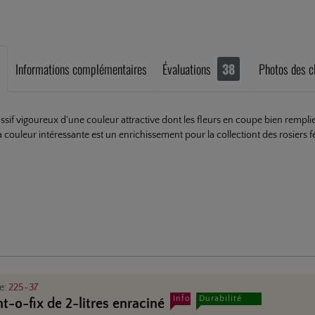
Informations complémentaires
Évaluations
38
Photos des c
ssif vigoureux d'une couleur attractive dont les fleurs en coupe bien rempl
a couleur intéressante est un enrichissement pour la collectiont des rosiers 
le:
225-37
Info
Durabilité
nt-o-fix de 2-litres enraciné