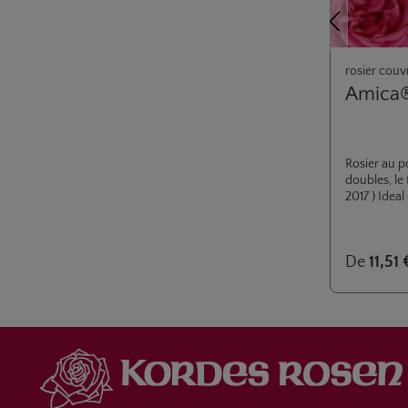
Précédent
rosier couv
Amica
Rosier au p
doubles, le 
2017 ) Idea
De
11,51 