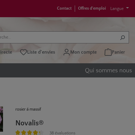
Contact
Offres d'emploi
Langue
recte
Liste d'envies
Mon compte
Panier
Qui sommes nous
rosier á massif
Novalis®
38 évaluations