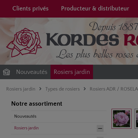
recherche
Passer à la navigation principale
Clients privés
Producteur & distributeur
Nouveautés
Rosiers jardin
Rosiers jardin
Types de rosiers
Rosiers ADR / ROSEL
Notre assortiment
Ignorer la gale
Nouveautés
Rosiers jardin