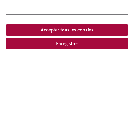
hauteur
100 cm
Port
au port érigé
Accepter tous les cookies
Enregistrer
À partir de 20,95 € *
compris la TVA
plus frais
Ajouter à la liste de souhaits
Choisir le type de livraison
Description