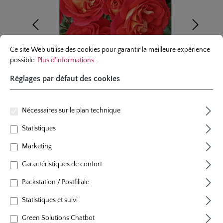
Réglages par défaut des cookies
Ce site Web utilise des cookies pour garantir la meilleure expérience possibl
Ce site Web utilise des cookies pour garantir la meilleure expérience
possible.
Plus d'informations...
Réglages par défaut des cookies
Nécessaires sur le plan technique
Statistiques
rosier á massif
Marketing
Gebrüder Grimm®
Caractéristiques de confort
37 évaluations
Packstation / Postfiliale
Note moyenne de 4.7 sur 5 étoiles
couleur
orange et jaune lumineux, plus tard rose
Statistiques et suivi
plants par m²
3 - 4
Green Solutions Chatbot
floraison
floraison remontant