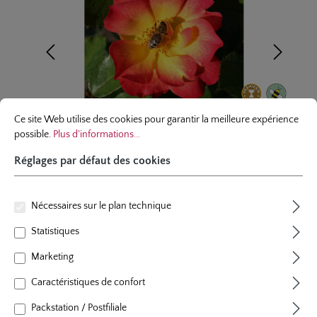
Réglages par défaut des cookies
Ce site Web utilise des cookies pour garantir la meilleure expérience possibl
Ce site Web utilise des cookies pour garantir la meilleure expérience
possible.
Plus d'informations...
Réglages par défaut des cookies
Nécessaires sur le plan technique
Rosier à massif/ Petit buisson
Statistiques
Summer of Love®
Marketing
7 évaluations
Caractéristiques de confort
Note moyenne de 5 sur 5 étoiles
couleur
jaune aux bords rouge cerise
Packstation / Postfiliale
plants par m²
4 - 5