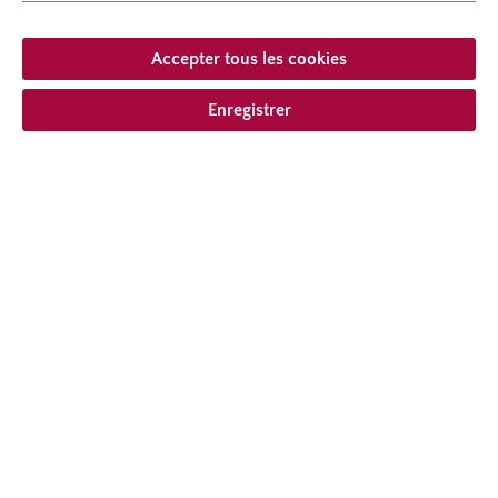
hauteur
80 cm
Port
au port érigé
Accepter tous les cookies
Enregistrer
À partir de 29,95 € *
compris la TVA
plus frais
Ajouter à la liste de souhaits
Choisir le type de livraison
Description