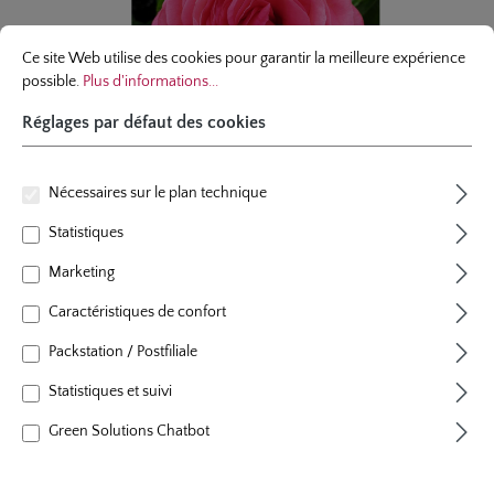
Réglages par défaut des cookies
Ce site Web utilise des cookies pour garantir la meilleure expérience possibl
Ce site Web utilise des cookies pour garantir la meilleure expérience
possible.
Plus d'informations...
Réglages par défaut des cookies
Nécessaires sur le plan technique
Statistiques
Marketing
Caractéristiques de confort
hybride de thé
Packstation / Postfiliale
Cherry Lady®
Statistiques et suivi
9 évaluations
Note moyenne de 4.7 sur 5 étoiles
Green Solutions Chatbot
couleur
rose cerise
plants par m²
4
floraison
floraison remontant