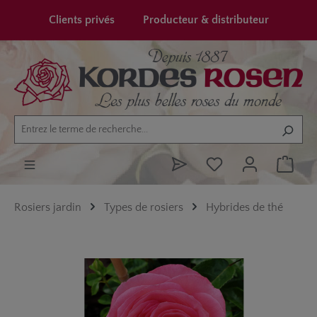
tenu principal
Clients privés
Producteur & distributeur
Rosiers jardin
Types de rosiers
Hybrides de thé
Ignorer la galerie d'images