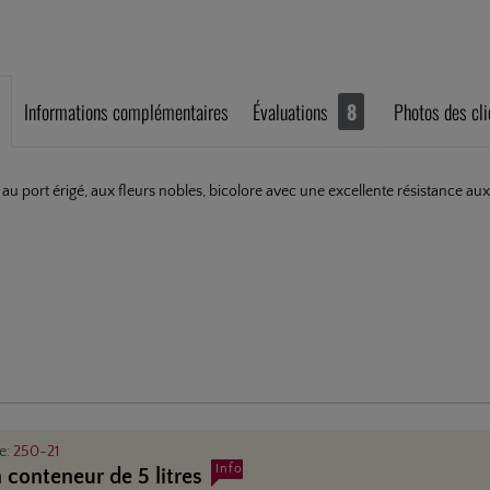
Informations complémentaires
Évaluations
8
Photos des cli
 au port érigé, aux fleurs nobles, bicolore avec une excellente résistance au
le:
250-21
Info
 conteneur de 5 litres