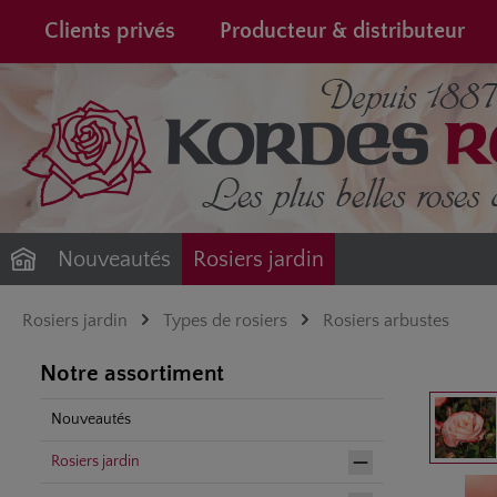
recherche
Passer à la navigation principale
Clients privés
Producteur & distributeur
Nouveautés
Rosiers jardin
Rosiers jardin
Types de rosiers
Rosiers arbustes
Notre assortiment
Ignorer la gale
Nouveautés
Rosiers jardin