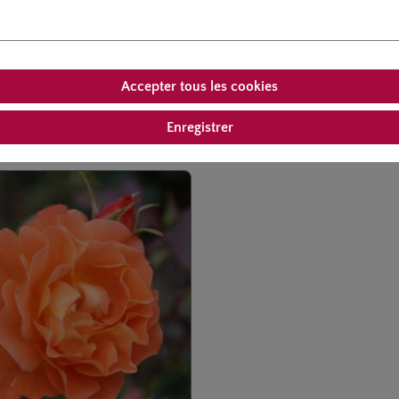
Accepter tous les cookies
air
Produits similaires
Les clients ont également acheté
Enregistrer
rie de produits