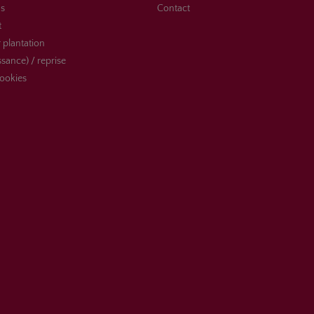
s
Contact
t
 plantation
ssance) / reprise
ookies