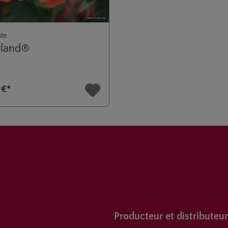
ste
rland®
 €*
Producteur et distributeur