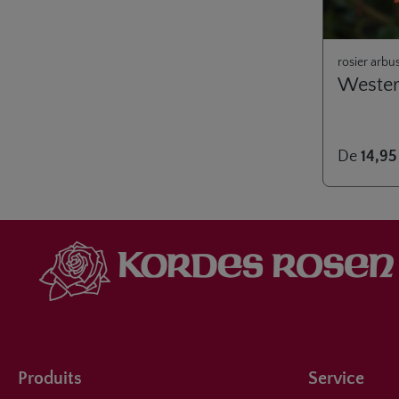
rosier arbu
Weste
De
14,95
Produits
Service