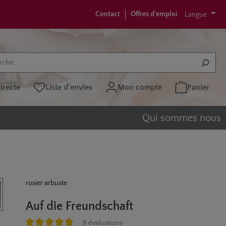
Contact
Offres d'emploi
Langue
recte
Liste d'envies
Mon compte
Panier
Qui sommes nous
rosier arbuste
Auf die Freundschaft
8 évaluations