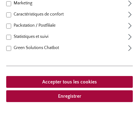
Marketing
plants par m²
4 - 5
floraison
floraison remontant
Caractéristiques de confort
hauteur
80 cm
Packstation / Postfiliale
Port
au port érigé
Statistiques et suivi
Green Solutions Chatbot
À partir de 23,95 € *
compris la TVA
plus frais
Accepter tous les cookies
Ajouter à la liste de souhaits
Enregistrer
Choisir le type de livraison