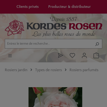
tenu principal
Clients privés
Producteur & distributeur
Rosiers jardin
Types de rosiers
Rosiers parfumés
Ignorer la galerie d'images