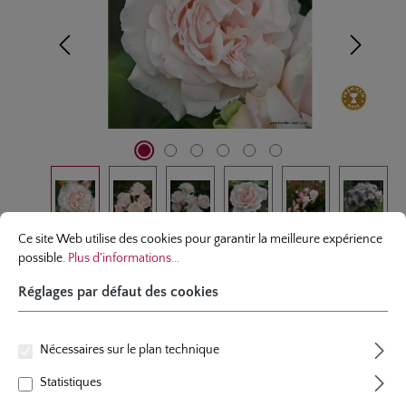
Réglages par défaut des cookies
Ce site Web utilise des cookies pour garantir la meilleure expérience possibl
Ce site Web utilise des cookies pour garantir la meilleure expérience
rosier á massif
possible.
Plus d'informations...
Réglages par défaut des cookies
Constanze Mozart® - Syn. La
Belle Ferronière
Nécessaires sur le plan technique
23 évaluations
Statistiques
Note moyenne de 4.3 sur 5 étoiles
couleur
crème-rose tendre