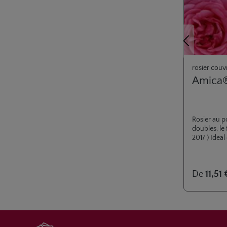
Précédent
rosier couv
Amica
Rosier au p
doubles, le 
2017 ) Idea
De
11,51 