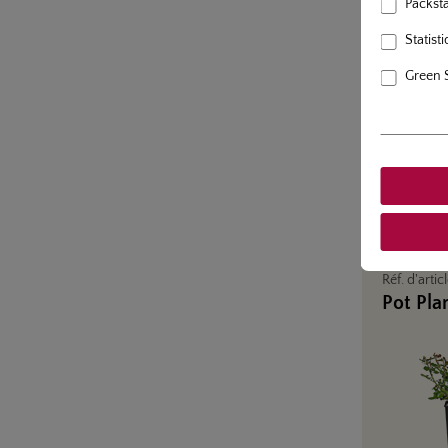
Packstat
Statisti
Réf. d'artic
Rosier 
Green 
Réf. d'artic
Pot Pla