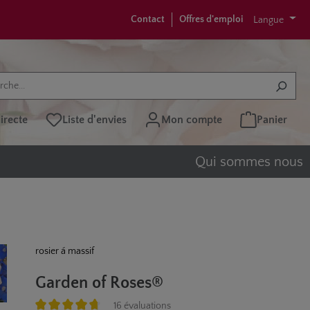
Contact
Offres d'emploi
Langue
recte
Liste d'envies
Mon compte
Panier
Qui sommes nous
rosier á massif
Garden of Roses®
16 évaluations