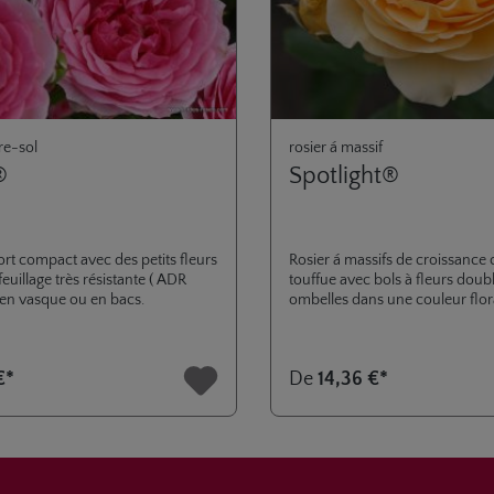
re-sol
rosier á massif
®
Spotlight®
ort compact avec des petits fleurs
Rosier á massifs de croissance
feuillage très résistante ( ADR
touffue avec bols à fleurs doub
l en vasque ou en bacs.
ombelles dans une couleur flora
raison de son caractère de cro
trapue, il est idéal pour la cultu
conteneurs et l’utilisation dans 
€*
De
14,36 €*
sur les terrasses et les balcons. 
santé élevée des feuilles et un
tolérance à la chaleur des fleurs