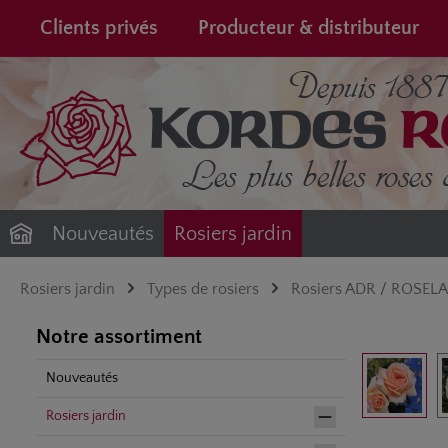
recherche
Passer à la navigation principale
Clients privés
Producteur & distributeur
Nouveautés
Rosiers jardin
Rosiers jardin
Types de rosiers
Rosiers ADR / ROSEL
Notre assortiment
Ignorer la gale
Nouveautés
Rosiers jardin