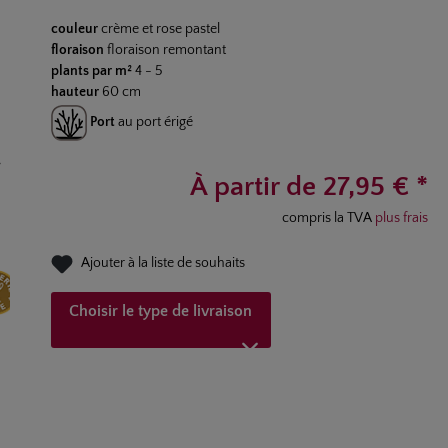
Note moyenne de 4.7 sur 5 étoiles
couleur
crème et rose pastel
floraison
floraison remontant
plants par m²
4 - 5
hauteur
60 cm
Port
au port érigé
À partir de 27,95 € *
compris la TVA
plus frais
Ajouter à la liste de souhaits
Choisir le type de livraison