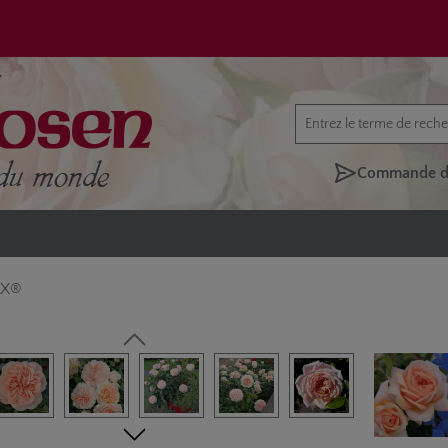
Commande di
AX®
rie d'images