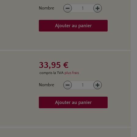
Quantité de produit : Entrez la
Nombre
Ajouter au panier
33,95 €
compris la TVA
plus frais
Quantité de produit : Entrez la
Nombre
Ajouter au panier