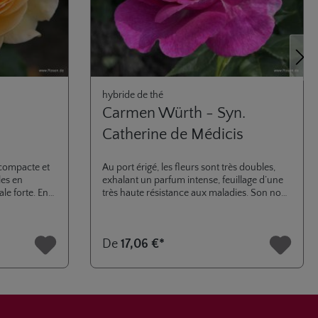
Proch
hybride de thé
Carmen Würth - Syn.
Catherine de Médicis
 compacte et
Au port érigé, les fleurs sont très doubles,
les en
exhalant un parfum intense, feuillage d’une
le forte. En
très haute résistance aux maladies. Son nom
issance
fait référence à la femme d’entrepreneur
re en
WÜRTH. Membre de collection Parfuma. Ce
les jardinières
parfum riche et subtil vous accueille avec
De
17,06 €*
En outre, la
des accords citriques et fruités de litchi et
e bonne
pomme dans la note de tête. La note de
.
cœur est douce et équilibrée. Elle change
dans des accords crémeux et savonneux de
géranium et enveloppe le nez avec son
arôme de rose douce. La base surprend par