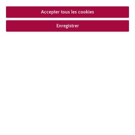
plants par m²
1
floraison
floraison remontant
Accepter tous les cookies
hauteur
180 cm
Enregistrer
Port
grimpant
délai de livraison
toute l'année
disponibilité
toute l'année
18,95 € *
Quantité
Prix unitaire
18,95 €
À
4
17,06 €
À partir de
5
compris la TVA
plus frais