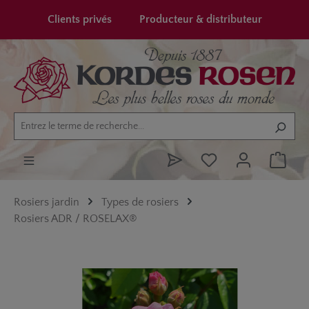
tenu principal
Clients privés
Producteur & distributeur
Rosiers jardin
Types de rosiers
Rosiers ADR / ROSELAX®
Ignorer la galerie d'images