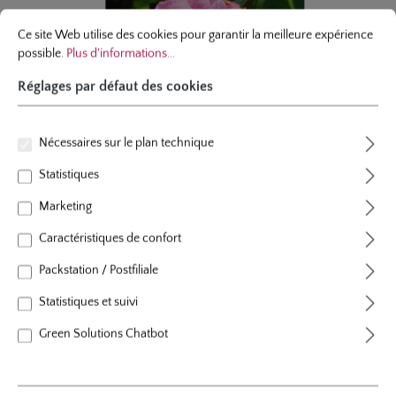
Réglages par défaut des cookies
Ce site Web utilise des cookies pour garantir la meilleure expérience possibl
Ce site Web utilise des cookies pour garantir la meilleure expérience
possible.
Plus d'informations...
Réglages par défaut des cookies
Nécessaires sur le plan technique
Statistiques
Marketing
Caractéristiques de confort
Packstation / Postfiliale
rosier grimpant
Statistiques et suivi
Lavender Siluetta®
Green Solutions Chatbot
Plants racines-nues, qualité A
4 évaluations
Note moyenne de 5 sur 5 étoiles
couleur
lavende