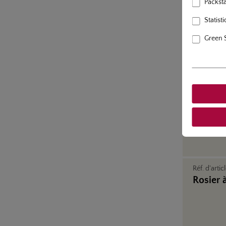
Packstat
Statisti
Green 
Réf. d'artic
Rosier 
Réf. d'artic
Rosier 