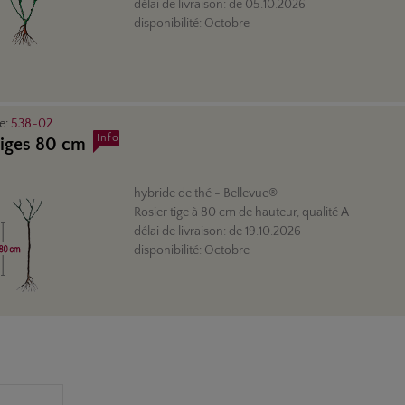
délai de livraison:
de
05.10.2026
disponibilité:
Octobre
le:
538-02
Info
tiges 80 cm
hybride de thé
- Bellevue®
Rosier tige à 80 cm de hauteur, qualité A
délai de livraison:
de
19.10.2026
disponibilité:
Octobre