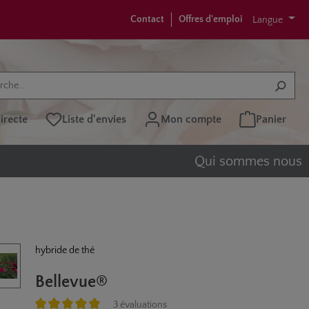
Contact
Offres d'emploi
Langue
recte
Liste d'envies
Mon compte
Panier
Qui sommes nous
hybride de thé
Bellevue®
3 évaluations