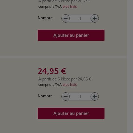
À partir de
5
Pièce par
20,27 €
compris la TVA
plus frais
Quantité de produit : Entrez la
Nombre
Ajouter au panier
24,95 €
À partir de
5
Pièce par
24,05 €
compris la TVA
plus frais
Quantité de produit : Entrez la
Nombre
Ajouter au panier