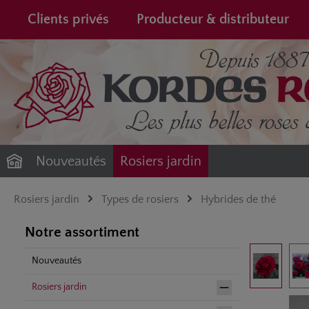
recherche
Passer à la navigation principale
Clients privés
Producteur & distributeur
Nouveautés
Rosiers jardin
Rosiers jardin
Types de rosiers
Hybrides de thé
Notre assortiment
Ignorer la gale
Nouveautés
Rosiers jardin