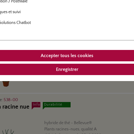
ion / Postfiliale
ques et suivi
Solutions Chatbot
le:
538-20
Info
tige (80 cm) en conteneur de 7,5 litres
hybride de thé
- Bellevue®
Rosier tige (80 cm) en conteneur de 7,5 litres
Accepter tous les cookies
délai de livraison:
de
10.08.2026
disponibilité:
Août
Enregistrer
le:
538-00
Info
Durabilité
à racine nue
hybride de thé
- Bellevue®
Plants racines-nues, qualité A