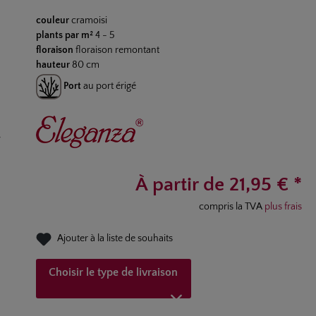
Note moyenne de 5 sur 5 étoiles
couleur
cramoisi
plants par m²
4 - 5
floraison
floraison remontant
hauteur
80 cm
Port
au port érigé
À partir de 21,95 € *
compris la TVA
plus frais
Ajouter à la liste de souhaits
Choisir le type de livraison