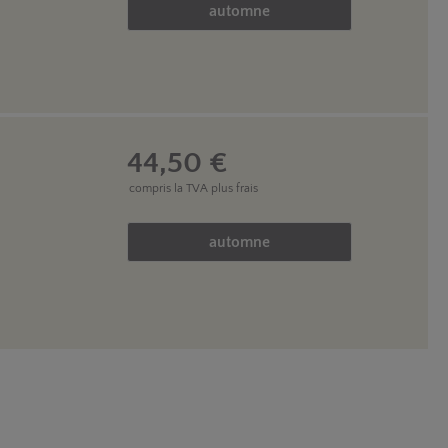
automne
44,50 €
compris la TVA
plus frais
Quantité de produit : Entrez la
automne