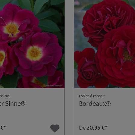
re-sol
rosier á massif
r Sinne®
Bordeaux®
 €*
De
20,95 €*