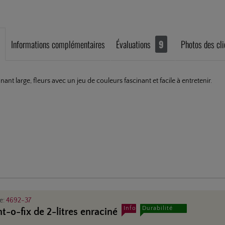
Informations complémentaires
Évaluations
9
Photos des cli
ant large, fleurs avec un jeu de couleurs fascinant et facile à entretenir.
le:
4692-37
Info
Durabilité
nt-o-fix de 2-litres enraciné