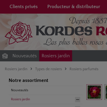
recherche
Passer à la navigation principale
Clients privés
Producteur & distributeur
Nouveautés
Rosiers jardin
Rosiers jardin
Types de rosiers
Rosiers parfumés
Notre assortiment
Ignorer la gale
Nouveautés
Rosiers jardin