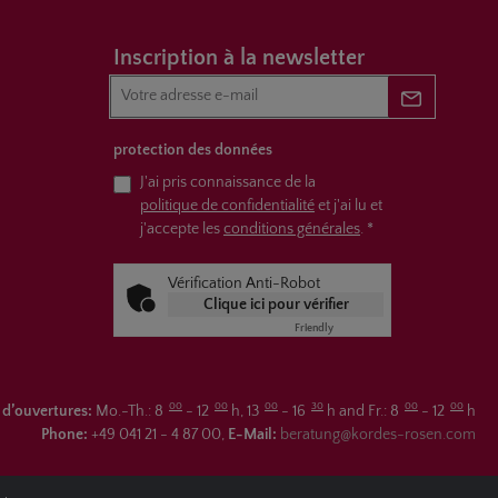
Inscription à la newsletter
Newsletter 
protection des données
J'ai pris connaissance de la
politique de confidentialité
et j'ai lu et
j'accepte les
conditions générales
.
*
Vérification Anti-Robot
Clique ici pour vérifier
Friendly
Captcha ⇗
00
00
00
30
00
00
 d’ouvertures:
Mo.-Th.: 8
- 12
h, 13
- 16
h and Fr.: 8
- 12
h
Phone:
+49 041 21 - 4 87 00,
E-Mail:
beratung@kordes-rosen.com