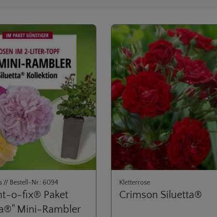
s // Bestell-Nr.: 6094
Kletterrose
nt-o-fix® Paket
Crimson Siluetta®
ta®" Mini-Rambler