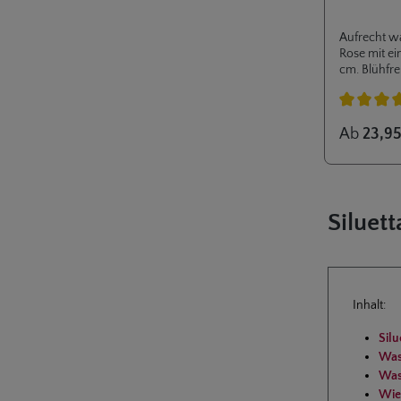
Aufrecht w
Rose mit e
cm. Blüh­fr
Sunny Silue
kleine Gärt
Durchschnit
Ab
23,95
Siluet
Inhalt:
Silu
Was 
Was
Wie