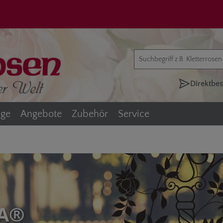
Jetzt zum Newsletter anmelden!
Direktbes
äge
Angebote
Zubehör
Service
TA®
Abonnieren Sie jetzt unseren kostenlosen Newsletter und verpassen Sie