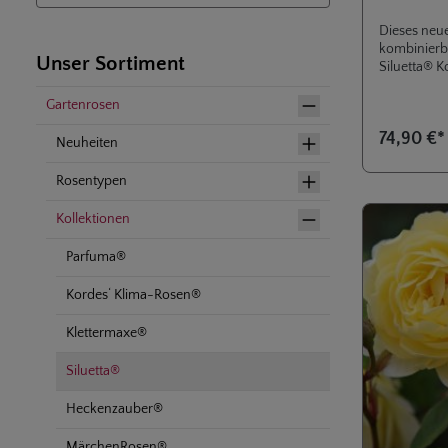
Dieses neue
kombinierb
Unser Sortiment
Siluetta® K
Vorteilsprei
Versandkost
Gartenrosen
jetzt zu, da
74,90 €
Vorrat reich
Neuheiten
Kollektion
Rosentypen
Kollektionen
Parfuma®
Kordes‘ Klima-Rosen®
Klettermaxe®
Siluetta®
Heckenzauber®
MärchenRosen®