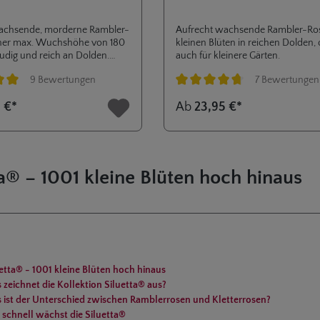
achsende, morderne Rambler-
Aufrecht wachsende Rambler-Ros
iner max. Wuchs­höhe von 180
kleinen Blüten in reichen Dolden,
eudig und reich an Dolden.
auch für kleinere Gärten.
tta® eignet sich besonders für
9 Bewertungen
7 Bewertungen
en, Balkone und Terrassen.
tliche Bewertung von 5 von 5 Sternen
Durchschnittliche Bewertung von 
 €*
Ab
23,95 €*
ta® – 1001 kleine Blüten hoch hinaus
etta® - 1001 kleine Blüten hoch hinaus
zeichnet die Kollektion Siluetta® aus?
 ist der Unterschied zwischen Ramblerrosen und Kletterrosen?
 schnell wächst die Siluetta®