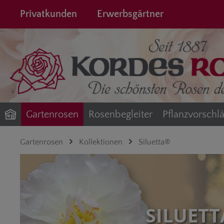
springen
Zur Hauptnavigation springen
Privatkunden
Erwerbsgärtner
Gartenrosen
Rosenbegleiter
Pflanzvorschl
Gartenrosen
Kollektionen
Siluetta®
SILUET