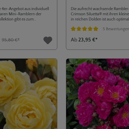
 4er-Angebot aus individuell
Die aufrecht wachsende Rambler
aren Mini-Ramblern der
Crimson Siluetta® mit ihren klein
ollektion gibt es zum
in reichen Dolden ist auch optimal
s von 74,90 € zzgl.
kleinere Gärten.
5 Bewertunge
en statt 95,80 €. Greifen Sie
s Angebot gilt nur solange der
Durchschnittliche Bewertung von
*
Ab
23,95 €*
95,80 €*
t.Einzelkauf: Siluetta®