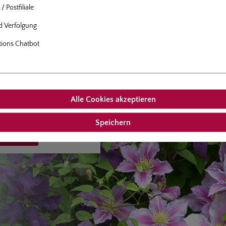
TIS
/ Postfiliale
nd Verfolgung
s gedeihen in jedem normalen
digen Gartenboden bei
tions Chatbot
 bis halbschattigem Standort.
tternden Waldreben benötigen
ne Rankhilfe wie z.B. Spaliere,
nd Obelisken. Wunderschön
 die Kombination von
Alle Cookies akzeptieren
n mit natürlichen Kletterhilfen
men und größeren Sträuchern.
Speichern
Sortiment