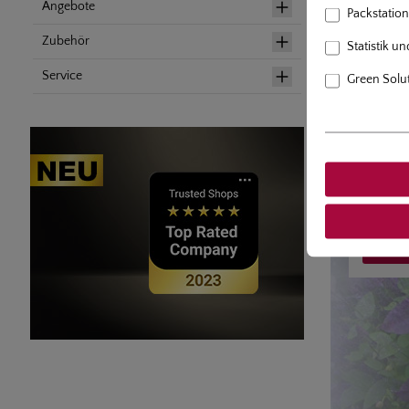
Angebote
CLEMA
Packstation 
Zubehör
Statistik u
Clemati
tiefgrün
Service
Green Solu
sonnigem
Die Kle
immer ei
Bögen u
ist auch
Waldrebe
wie Bäu
Zum 