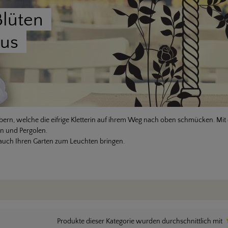
keine Aktionen und Neuigkeiten mehr.
Blüten
aus
Datenschutz
Ich habe die
Datenschutzbestimmungen
zur Kenntnis genommen
und die
AGB
gelesen und bin mit ihnen einverstanden.
*
Initialisierung...
rzaubern, welche die eifrige Kletterin auf ihrem Weg nach oben schmücken.
n und Pergolen.
auch Ihren Garten zum Leuchten bringen.
Produkte dieser Kategorie wurden durchschnittlich mit