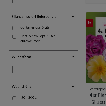
Pflanzen sofort lieferbar als
Rabatt
%
Containerrose, 5 Liter
Plant-o-fix® Topf, 2 Liter
durchwurzelt
Wuchsform
Wuchshöhe
Vorteilsprei
4er Pla
150 - 200 cm
"Siluet